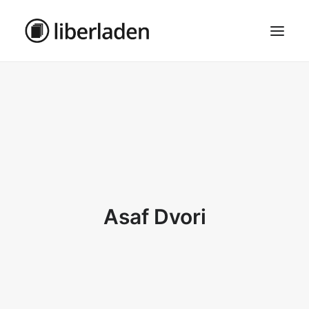
ÜBER UNS
AGB
DATENSCHUTZ
IMPRESSUM
MOSAIK – HAUPTSEITE
Asaf Dvori
SEARCH
CART