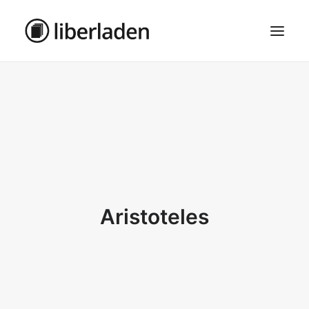
ÜBER UNS
AGB
DATENSCHUTZ
IMPRESSUM
MOSAIK – HAUPTSEITE
Aristoteles
SEARCH
CART