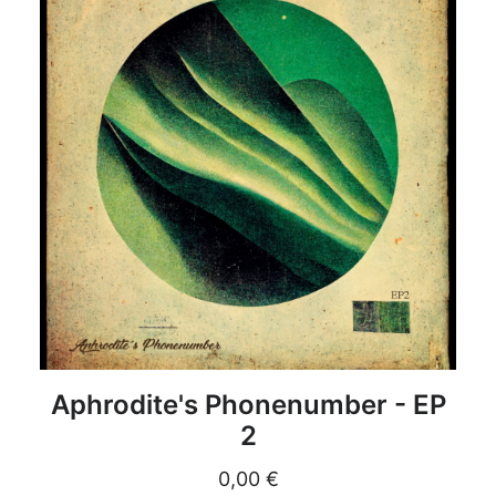
DETAILS
Aphrodite's Phonenumber - EP
2
0,00
€