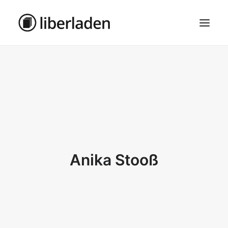
ÜBER UNS
AGB
DATENSCHUTZ
IMPRESSUM
MOSAIK – HAUPTSEITE
Anika Stooß
SEARCH
CART