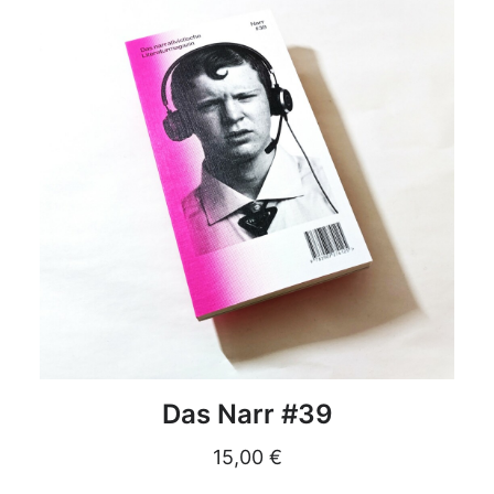
DETAILS
Das Narr #39
15,00
€