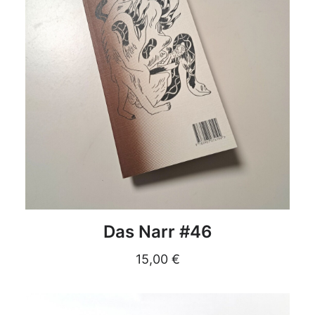
DETAILS
Das Narr #46
15,00
€