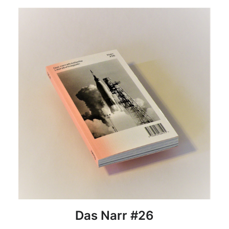
DETAILS
Das Narr #26