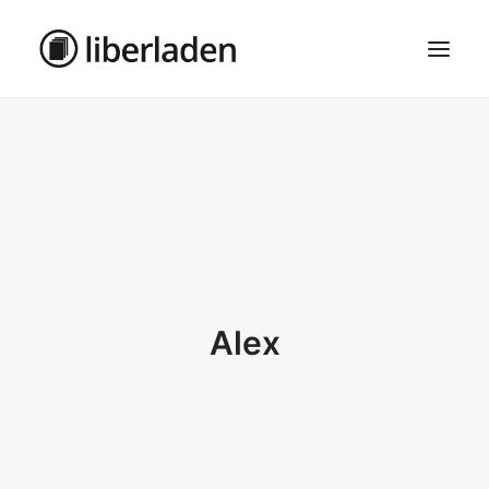
ÜBER UNS
AGB
DATENSCHUTZ
IMPRESSUM
MOSAIK – HAUPTSEITE
Alex
SEARCH
CART