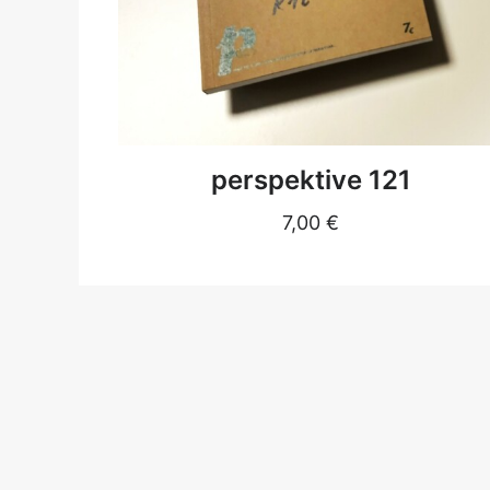
DETAILS
perspektive 121
7,00
€
NICHT VORRÄTIG