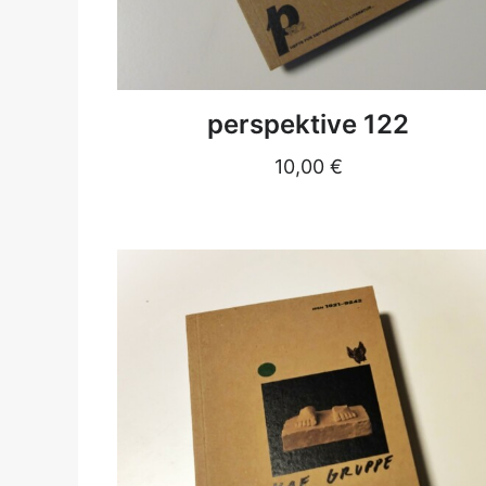
DETAILS
perspektive 122
10,00
€