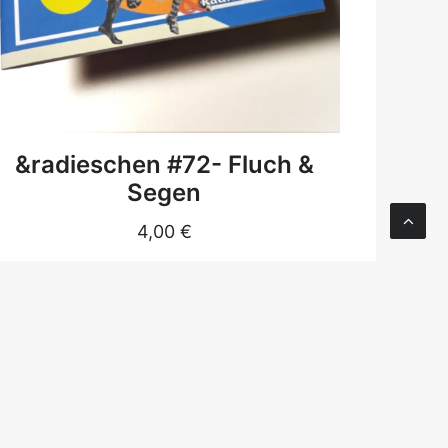
DETAILS
&radieschen #72- Fluch &
Segen
(c) 
und 
4,00
€
ANGEBOT!